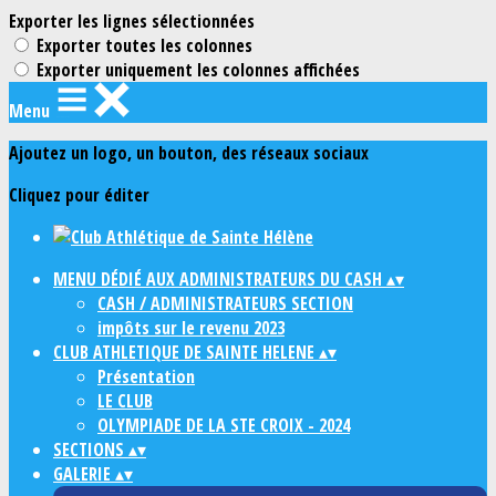
Exporter les lignes sélectionnées
Exporter toutes les colonnes
Exporter uniquement les colonnes affichées
Menu
Ajoutez un logo, un bouton, des réseaux sociaux
Cliquez pour éditer
MENU DÉDIÉ AUX ADMINISTRATEURS DU CASH
▴
▾
CASH / ADMINISTRATEURS SECTION
impôts sur le revenu 2023
CLUB ATHLETIQUE DE SAINTE HELENE
▴
▾
Présentation
LE CLUB
OLYMPIADE DE LA STE CROIX - 2024
SECTIONS
▴
▾
GALERIE
▴
▾