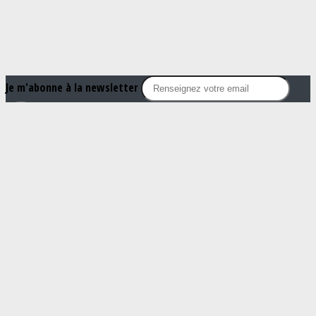
Je m'abonne à la newsletter
OK
Plan du site
Licences
Mentions légales
CGUV
Paramétrer vos cookies
Se connecter
Propulsé par AssoConnect, le logiciel des Clubs
Omnisports