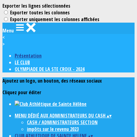
Exporter les lignes sélectionnées
Exporter toutes les colonnes
Exporter uniquement les colonnes affichées
Menu
<
>
Présentation
LE CLUB
OLYMPIADE DE LA STE CROIX - 2024
Ajoutez un logo, un bouton, des réseaux sociaux
Cliquez pour éditer
MENU DÉDIÉ AUX ADMINISTRATEURS DU CASH
▴
▾
CASH / ADMINISTRATEURS SECTION
impôts sur le revenu 2023
CLUB ATHLETIQUE DE SAINTE HELENE
▴
▾