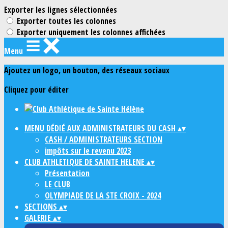
Exporter les lignes sélectionnées
Exporter toutes les colonnes
Exporter uniquement les colonnes affichées
Menu
Ajoutez un logo, un bouton, des réseaux sociaux
Cliquez pour éditer
MENU DÉDIÉ AUX ADMINISTRATEURS DU CASH
▴
▾
CASH / ADMINISTRATEURS SECTION
impôts sur le revenu 2023
CLUB ATHLETIQUE DE SAINTE HELENE
▴
▾
Présentation
LE CLUB
OLYMPIADE DE LA STE CROIX - 2024
SECTIONS
▴
▾
GALERIE
▴
▾