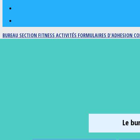
BUREAU SECTION FITNESS
ACTIVITÉS
FORMULAIRES D'ADHESION
CO
Le bu