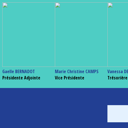
Gaelle BERNADOT
Marie Christine CAMPS
Vanessa D
Présidente Adjointe
Vice Présidente
Trésorière