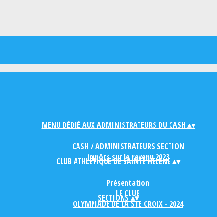
MENU DÉDIÉ AUX ADMINISTRATEURS DU CASH
▴
▾
CASH / ADMINISTRATEURS SECTION
impôts sur le revenu 2023
CLUB ATHLETIQUE DE SAINTE HELENE
▴
▾
Présentation
LE CLUB
SECTIONS
▴
▾
OLYMPIADE DE LA STE CROIX - 2024