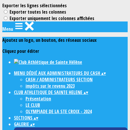
Exporter les lignes sélectionnées
Exporter toutes les colonnes
Exporter uniquement les colonnes affichées
Menu
Ajoutez un logo, un bouton, des réseaux sociaux
Cliquez pour éditer
MENU DÉDIÉ AUX ADMINISTRATEURS DU CASH
▴
▾
CASH / ADMINISTRATEURS SECTION
impôts sur le revenu 2023
CLUB ATHLETIQUE DE SAINTE HELENE
▴
▾
Présentation
LE CLUB
OLYMPIADE DE LA STE CROIX - 2024
SECTIONS
▴
▾
GALERIE
▴
▾