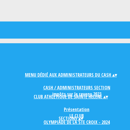
MENU DÉDIÉ AUX ADMINISTRATEURS DU CASH
▴
▾
CASH / ADMINISTRATEURS SECTION
impôts sur le revenu 2023
CLUB ATHLETIQUE DE SAINTE HELENE
▴
▾
Présentation
LE CLUB
SECTIONS
▴
▾
OLYMPIADE DE LA STE CROIX - 2024